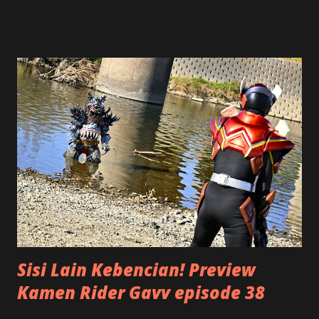
dikenal dengan istilah Piramida Terbalik , yang dilengkapi
dengan rumus 5W+1H dalam menulis sebuah berita. Apa sih
maksudnya? Tentu saja hal ini bukan mengenai suatu
bangunan antik dari negeri Mesir, tetapi istilah ini untuk
menggambarkan bagaimana cara kita menulis. Kalau Anda
melihat piramida, bentuknya mirip dengan segitiga. Bagian
atasnya adalah puncak, makin ke bawah makin lebar. Namun
kalau piramida atau segitiga ini posisinya kita balik, terlihat
bahwa bagian paling atas yang lebar atau luas, terus
mengecil ke bawah menjadi titik runcing. Serupa dengan
bentuk segitiga terbalik tersebut, suatu artikel akan lebih
terstruktur apabila di bagian awal atau ...
Sisi Lain Kebencian! Preview
Kamen Rider Gavv episode 38