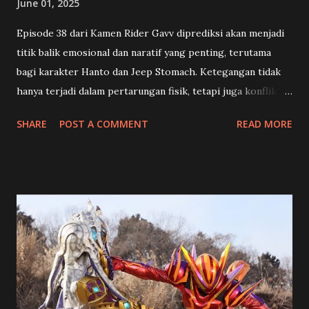
June 01, 2025
Episode 38 dari Kamen Rider Gavv diprediksi akan menjadi
titik balik emosional dan naratif yang penting, terutama
bagi karakter Hanto dan Jeep Stomach. Ketegangan tidak
hanya terjadi dalam pertarungan fisik, tetapi juga konflik
batin yang mengguncang identitas dan pilihan hidup para
SHARE
POST A COMMENT
READ MORE
karakter utama. 🍡 Toko Manisan dan Kenangan Pahit
Shouma (Chinen Hidekazu) dan rekan-rekannya mendapat
misi unik dari Happy Pare : menghidupkan kembali sebuah
toko manisan tradisional Jepang yang sudah lama vakum.
Tampaknya ini akan menjadi selingan ringan dari konflik
besar, namun justru menjadi awal dari konfrontasi
emosional yang mendalam. Di toko tersebut, mereka
bertemu Kenji (Yoshioka Mutsuo), seorang pengrajin
wagashi berbakat… yang ternyata adalah Granute ,
antagonis yang selama ini diburu Hanto karena menculik