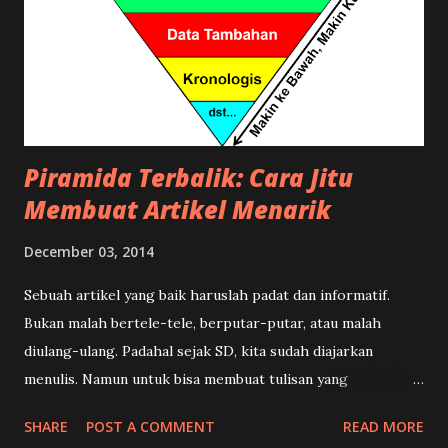
Piramida Terbalik: Cara Jitu
Membuat Artikel Menarik
December 03, 2014
Sebuah artikel yang baik haruslah padat dan informatif.
Bukan malah bertele-tele, berputar-putar, atau malah
diulang-ulang. Padahal sejak SD, kita sudah diajarkan
menulis. Namun untuk bisa membuat tulisan yang
terstruktur, menarik, dan enak dibaca memang ada suatu
SHARE
POST A COMMENT
READ MORE
teknik khusus. Dalam dunia kewartaan teknik tersebut