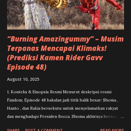
ibunya. Hanto (Hino Yusuke) yang selama ini menghidupi
dirinya dengan semangat balas dendam mendadak goyah,
apalagi ketika melihat Kenji mendapat tempat sebagai
sosok ayah kedua...
“Burning Amazingummy” – Musim
Terpanas Mencapai Klimaks!
(Prediksi Kamen Rider Gavv
Episode 48)
August 10, 2025
1. Konteks & Sinopsis Resmi Menurut deskripsi resmi
Fandom, Episode 48 bakalan jadi titik balik besar: Shoma ,
Hanto , dan Rakia bersekutu untuk menyelamatkan rakyat
dan menghadapi Presiden Bocca. Shoma akhirnya bersatu
kembali dengan Lango .( Kamen Rider ) Dan ini menandai
SHARE
POST A COMMENT
READ MORE