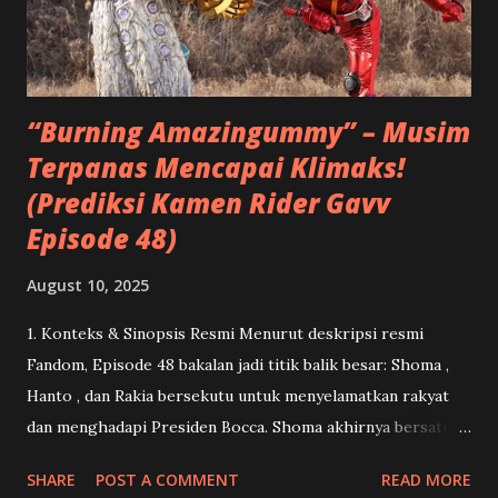
ibunya. Hanto (Hino Yusuke) yang selama ini menghidupi
dirinya dengan semangat balas dendam mendadak goyah,
apalagi ketika melihat Kenji mendapat tempat sebagai
sosok ayah kedua...
“Burning Amazingummy” – Musim
Terpanas Mencapai Klimaks!
(Prediksi Kamen Rider Gavv
Episode 48)
August 10, 2025
1. Konteks & Sinopsis Resmi Menurut deskripsi resmi
Fandom, Episode 48 bakalan jadi titik balik besar: Shoma ,
Hanto , dan Rakia bersekutu untuk menyelamatkan rakyat
dan menghadapi Presiden Bocca. Shoma akhirnya bersatu
kembali dengan Lango .( Kamen Rider ) Dan ini menandai
SHARE
POST A COMMENT
READ MORE
momen debut Gavv Amazingummy Form serta penampilan