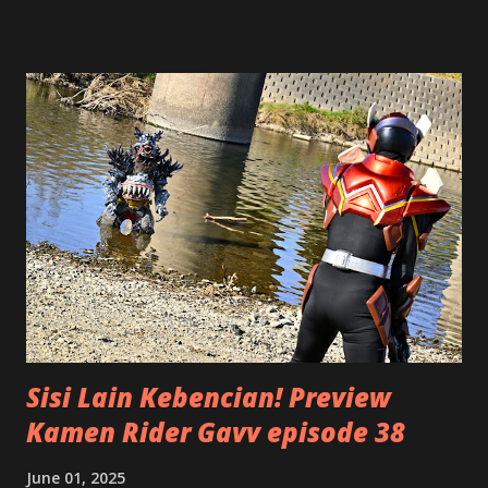
dikenal dengan istilah Piramida Terbalik , yang dilengkapi
dengan rumus 5W+1H dalam menulis sebuah berita. Apa sih
maksudnya? Tentu saja hal ini bukan mengenai suatu
bangunan antik dari negeri Mesir, tetapi istilah ini untuk
menggambarkan bagaimana cara kita menulis. Kalau Anda
melihat piramida, bentuknya mirip dengan segitiga. Bagian
atasnya adalah puncak, makin ke bawah makin lebar. Namun
kalau piramida atau segitiga ini posisinya kita balik, terlihat
bahwa bagian paling atas yang lebar atau luas, terus
mengecil ke bawah menjadi titik runcing. Serupa dengan
bentuk segitiga terbalik tersebut, suatu artikel akan lebih
terstruktur apabila di bagian awal atau ...
Sisi Lain Kebencian! Preview
Kamen Rider Gavv episode 38
June 01, 2025