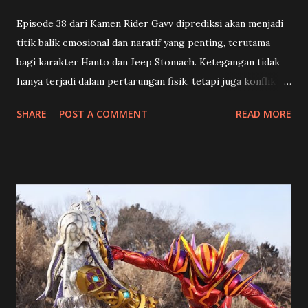
Episode 38 dari Kamen Rider Gavv diprediksi akan menjadi
titik balik emosional dan naratif yang penting, terutama
bagi karakter Hanto dan Jeep Stomach. Ketegangan tidak
hanya terjadi dalam pertarungan fisik, tetapi juga konflik
batin yang mengguncang identitas dan pilihan hidup para
SHARE
POST A COMMENT
READ MORE
karakter utama. 🍡 Toko Manisan dan Kenangan Pahit
Shouma (Chinen Hidekazu) dan rekan-rekannya mendapat
misi unik dari Happy Pare : menghidupkan kembali sebuah
toko manisan tradisional Jepang yang sudah lama vakum.
Tampaknya ini akan menjadi selingan ringan dari konflik
besar, namun justru menjadi awal dari konfrontasi
emosional yang mendalam. Di toko tersebut, mereka
bertemu Kenji (Yoshioka Mutsuo), seorang pengrajin
wagashi berbakat… yang ternyata adalah Granute ,
antagonis yang selama ini diburu Hanto karena menculik