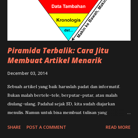
Piramida Terbalik: Cara Jitu
Membuat Artikel Menarik
December 03, 2014
Sebuah artikel yang baik haruslah padat dan informatif.
Bukan malah bertele-tele, berputar-putar, atau malah
diulang-ulang. Padahal sejak SD, kita sudah diajarkan
menulis. Namun untuk bisa membuat tulisan yang
terstruktur, menarik, dan enak dibaca memang ada suatu
SHARE
POST A COMMENT
READ MORE
teknik khusus. Dalam dunia kewartaan teknik tersebut