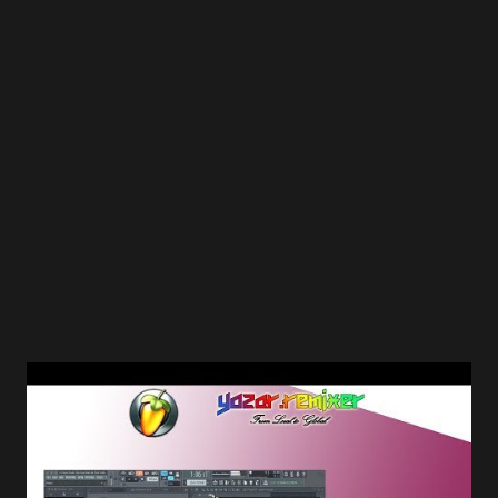
[Over-Time] http://www.mediafire.com/download.php?
z0fw17mgplgdhnp Kamen Rider Fourze 46 [Subbed]
http://www.mediafire.com/?lv6g8v6i9zfxssm