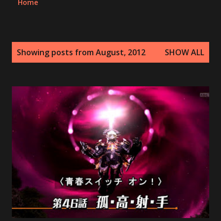
Home
P
Showing posts from August, 2012
SHOW ALL
o
s
t
s