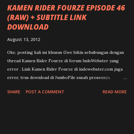
KAMEN RIDER FOURZE EPISODE 46
(RAW) + SUBTITLE LINK
DOWNLOAD
August 13, 2012
Oke, posting kali ini khusus Gwe bikin sehubungan dengan
thread Kamen Rider Fourze di forum IndoWebster yang
error . Link Kamen Rider Fourze di indowebster.com juga
error, trus download di JumboFile susah prosesnya.
Kebetulan ada salah satu link yang bisa di-preview, mirip ala
SHARE
POST A COMMENT
READ MORE
YouTube. Kebetulan bisa Gwe download dan sudah Gwe
upload di mediafire.com Jadi, khusus untuk Kamen Rider
Fourze Episode 46 Gwe kasi link-nya di bawah ini: -->
Kamen Rider Fourze 46 [RAW]
http://www.mediafire.com/?8x6q6jqrpahaqci Subtitle dari