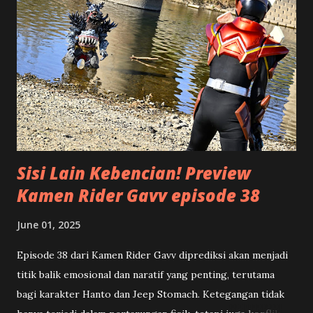
melihat piramida, bentuknya mirip dengan segitiga. Bagian
atasnya adalah puncak, makin ke bawah makin lebar. Namun
kalau piramida atau segitiga ini posisinya kita balik, terlihat
bahwa bagian paling atas yang lebar atau luas, terus
mengecil ke bawah menjadi titik runcing. Serupa dengan
bentuk segitiga terbalik tersebut, suatu artikel akan lebih
terstruktur apabila di bagian awal atau ...
Sisi Lain Kebencian! Preview
Kamen Rider Gavv episode 38
June 01, 2025
Episode 38 dari Kamen Rider Gavv diprediksi akan menjadi
titik balik emosional dan naratif yang penting, terutama
bagi karakter Hanto dan Jeep Stomach. Ketegangan tidak