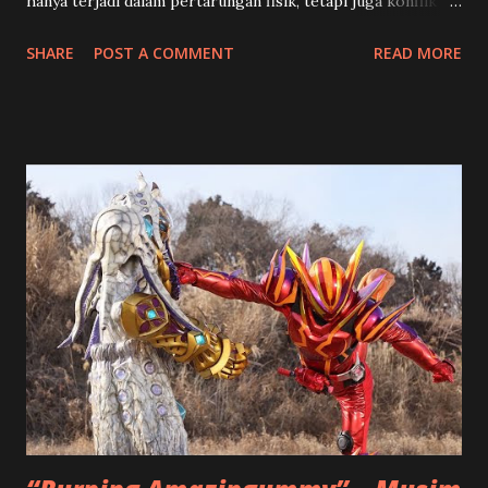
hanya terjadi dalam pertarungan fisik, tetapi juga konflik
batin yang mengguncang identitas dan pilihan hidup para
SHARE
POST A COMMENT
READ MORE
karakter utama. 🍡 Toko Manisan dan Kenangan Pahit
Shouma (Chinen Hidekazu) dan rekan-rekannya mendapat
misi unik dari Happy Pare : menghidupkan kembali sebuah
toko manisan tradisional Jepang yang sudah lama vakum.
Tampaknya ini akan menjadi selingan ringan dari konflik
besar, namun justru menjadi awal dari konfrontasi
emosional yang mendalam. Di toko tersebut, mereka
bertemu Kenji (Yoshioka Mutsuo), seorang pengrajin
wagashi berbakat… yang ternyata adalah Granute ,
antagonis yang selama ini diburu Hanto karena menculik
ibunya. Hanto (Hino Yusuke) yang selama ini menghidupi
dirinya dengan semangat balas dendam mendadak goyah,
apalagi ketika melihat Kenji mendapat tempat sebagai
sosok ayah kedua...