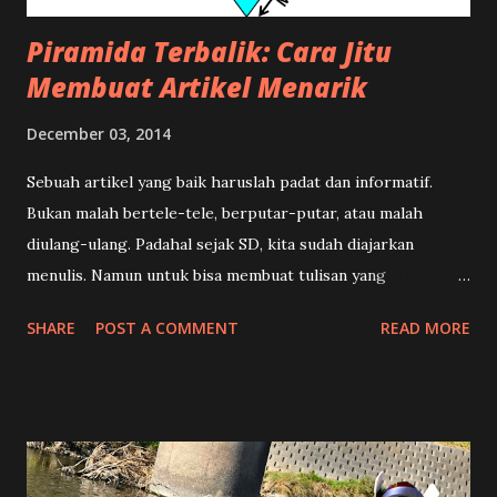
Piramida Terbalik: Cara Jitu
Membuat Artikel Menarik
December 03, 2014
Sebuah artikel yang baik haruslah padat dan informatif.
Bukan malah bertele-tele, berputar-putar, atau malah
diulang-ulang. Padahal sejak SD, kita sudah diajarkan
menulis. Namun untuk bisa membuat tulisan yang
terstruktur, menarik, dan enak dibaca memang ada suatu
SHARE
POST A COMMENT
READ MORE
teknik khusus. Dalam dunia kewartaan teknik tersebut
dikenal dengan istilah Piramida Terbalik , yang dilengkapi
dengan rumus 5W+1H dalam menulis sebuah berita. Apa sih
maksudnya? Tentu saja hal ini bukan mengenai suatu
bangunan antik dari negeri Mesir, tetapi istilah ini untuk
menggambarkan bagaimana cara kita menulis. Kalau Anda