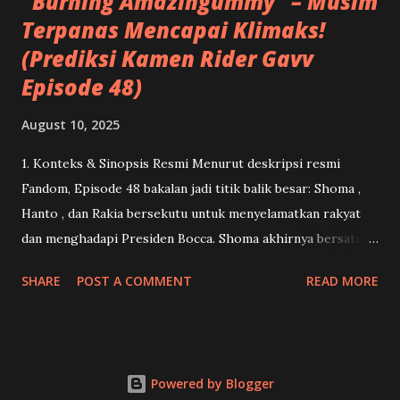
“Burning Amazingummy” – Musim
Terpanas Mencapai Klimaks!
(Prediksi Kamen Rider Gavv
Episode 48)
August 10, 2025
1. Konteks & Sinopsis Resmi Menurut deskripsi resmi
Fandom, Episode 48 bakalan jadi titik balik besar: Shoma ,
Hanto , dan Rakia bersekutu untuk menyelamatkan rakyat
dan menghadapi Presiden Bocca. Shoma akhirnya bersatu
kembali dengan Lango .( Kamen Rider ) Dan ini menandai
SHARE
POST A COMMENT
READ MORE
momen debut Gavv Amazingummy Form serta penampilan
penuh Bocca Jaldak dalam bentuk Granute .( Kamen Rider )
2. Apa Itu “Gavv Amazingummy Form” & Potensi ‘Keajaiban’
Form ini tampaknya menjadi kekuatan tak terduga dari
Powered by Blogger
Shoma, mungkin lahir dari ikatan pertemanan dan