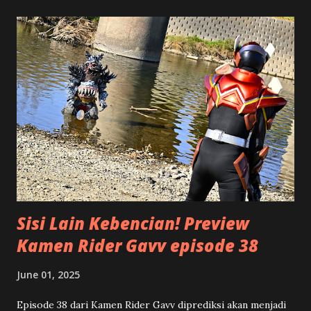
maksudnya? Tentu saja hal ini bukan mengenai suatu
bangunan antik dari negeri Mesir, tetapi istilah ini untuk
menggambarkan bagaimana cara kita menulis. Kalau Anda
melihat piramida, bentuknya mirip dengan segitiga. Bagian
atasnya adalah puncak, makin ke bawah makin lebar. Namun
kalau piramida atau segitiga ini posisinya kita balik, terlihat
bahwa bagian paling atas yang lebar atau luas, terus
mengecil ke bawah menjadi titik runcing. Serupa dengan
bentuk segitiga terbalik tersebut, suatu artikel akan lebih
terstruktur apabila di bagian awal atau ...
Sisi Lain Kebencian! Preview
Kamen Rider Gavv episode 38
June 01, 2025
Episode 38 dari Kamen Rider Gavv diprediksi akan menjadi