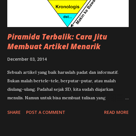
Piramida Terbalik: Cara Jitu
Membuat Artikel Menarik
December 03, 2014
Sebuah artikel yang baik haruslah padat dan informatif.
Bukan malah bertele-tele, berputar-putar, atau malah
diulang-ulang. Padahal sejak SD, kita sudah diajarkan
menulis. Namun untuk bisa membuat tulisan yang
terstruktur, menarik, dan enak dibaca memang ada suatu
SHARE
POST A COMMENT
READ MORE
teknik khusus. Dalam dunia kewartaan teknik tersebut
dikenal dengan istilah Piramida Terbalik , yang dilengkapi
dengan rumus 5W+1H dalam menulis sebuah berita. Apa sih