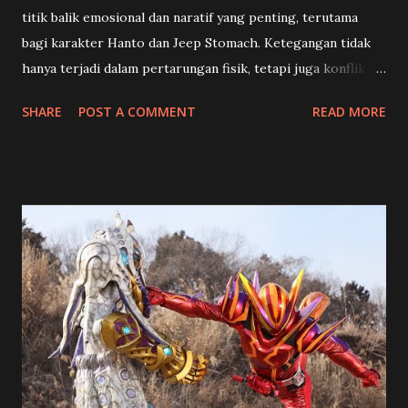
titik balik emosional dan naratif yang penting, terutama
bagi karakter Hanto dan Jeep Stomach. Ketegangan tidak
hanya terjadi dalam pertarungan fisik, tetapi juga konflik
batin yang mengguncang identitas dan pilihan hidup para
SHARE
POST A COMMENT
READ MORE
karakter utama. 🍡 Toko Manisan dan Kenangan Pahit
Shouma (Chinen Hidekazu) dan rekan-rekannya mendapat
misi unik dari Happy Pare : menghidupkan kembali sebuah
toko manisan tradisional Jepang yang sudah lama vakum.
Tampaknya ini akan menjadi selingan ringan dari konflik
besar, namun justru menjadi awal dari konfrontasi
emosional yang mendalam. Di toko tersebut, mereka
bertemu Kenji (Yoshioka Mutsuo), seorang pengrajin
wagashi berbakat… yang ternyata adalah Granute ,
antagonis yang selama ini diburu Hanto karena menculik
ibunya. Hanto (Hino Yusuke) yang selama ini menghidupi
dirinya dengan semangat balas dendam mendadak goyah,