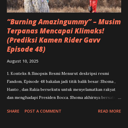
apalagi ketika melihat Kenji mendapat tempat sebagai
sosok ayah kedua...
“Burning Amazingummy” – Musim
Terpanas Mencapai Klimaks!
(Prediksi Kamen Rider Gavv
Episode 48)
August 10, 2025
1. Konteks & Sinopsis Resmi Menurut deskripsi resmi
Fandom, Episode 48 bakalan jadi titik balik besar: Shoma ,
Hanto , dan Rakia bersekutu untuk menyelamatkan rakyat
dan menghadapi Presiden Bocca. Shoma akhirnya bersatu
kembali dengan Lango .( Kamen Rider ) Dan ini menandai
SHARE
POST A COMMENT
READ MORE
momen debut Gavv Amazingummy Form serta penampilan
penuh Bocca Jaldak dalam bentuk Granute .( Kamen Rider )