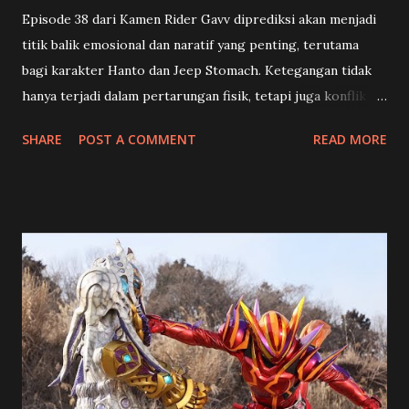
Episode 38 dari Kamen Rider Gavv diprediksi akan menjadi
titik balik emosional dan naratif yang penting, terutama
bagi karakter Hanto dan Jeep Stomach. Ketegangan tidak
hanya terjadi dalam pertarungan fisik, tetapi juga konflik
batin yang mengguncang identitas dan pilihan hidup para
SHARE
POST A COMMENT
READ MORE
karakter utama. 🍡 Toko Manisan dan Kenangan Pahit
Shouma (Chinen Hidekazu) dan rekan-rekannya mendapat
misi unik dari Happy Pare : menghidupkan kembali sebuah
toko manisan tradisional Jepang yang sudah lama vakum.
Tampaknya ini akan menjadi selingan ringan dari konflik
besar, namun justru menjadi awal dari konfrontasi
emosional yang mendalam. Di toko tersebut, mereka
bertemu Kenji (Yoshioka Mutsuo), seorang pengrajin
wagashi berbakat… yang ternyata adalah Granute ,
antagonis yang selama ini diburu Hanto karena menculik
ibunya. Hanto (Hino Yusuke) yang selama ini menghidupi