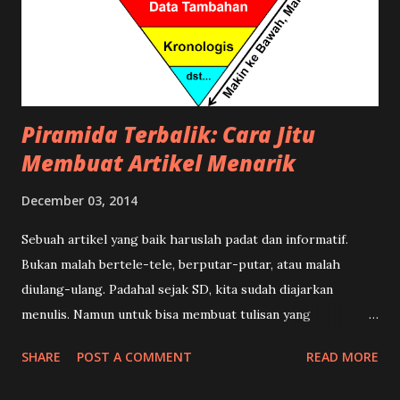
Piramida Terbalik: Cara Jitu
Membuat Artikel Menarik
December 03, 2014
Sebuah artikel yang baik haruslah padat dan informatif.
Bukan malah bertele-tele, berputar-putar, atau malah
diulang-ulang. Padahal sejak SD, kita sudah diajarkan
menulis. Namun untuk bisa membuat tulisan yang
terstruktur, menarik, dan enak dibaca memang ada suatu
SHARE
POST A COMMENT
READ MORE
teknik khusus. Dalam dunia kewartaan teknik tersebut
dikenal dengan istilah Piramida Terbalik , yang dilengkapi