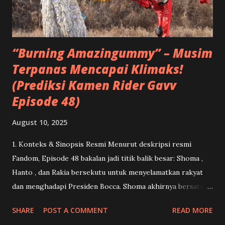
dirinya dengan semangat balas dendam mendadak goyah,
apalagi ketika melihat Kenji mendapat tempat sebagai
sosok ayah kedua...
“Burning Amazingummy” – Musim
Terpanas Mencapai Klimaks!
(Prediksi Kamen Rider Gavv
Episode 48)
August 10, 2025
1. Konteks & Sinopsis Resmi Menurut deskripsi resmi
Fandom, Episode 48 bakalan jadi titik balik besar: Shoma ,
Hanto , dan Rakia bersekutu untuk menyelamatkan rakyat
dan menghadapi Presiden Bocca. Shoma akhirnya bersatu
kembali dengan Lango .( Kamen Rider ) Dan ini menandai
SHARE
POST A COMMENT
READ MORE
momen debut Gavv Amazingummy Form serta penampilan