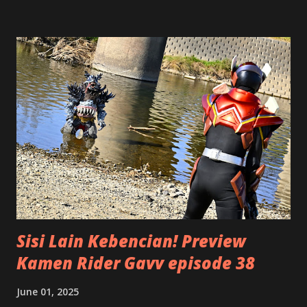
dengan rumus 5W+1H dalam menulis sebuah berita. Apa sih
maksudnya? Tentu saja hal ini bukan mengenai suatu
bangunan antik dari negeri Mesir, tetapi istilah ini untuk
menggambarkan bagaimana cara kita menulis. Kalau Anda
melihat piramida, bentuknya mirip dengan segitiga. Bagian
atasnya adalah puncak, makin ke bawah makin lebar. Namun
kalau piramida atau segitiga ini posisinya kita balik, terlihat
bahwa bagian paling atas yang lebar atau luas, terus
mengecil ke bawah menjadi titik runcing. Serupa dengan
bentuk segitiga terbalik tersebut, suatu artikel akan lebih
terstruktur apabila di bagian awal atau ...
Sisi Lain Kebencian! Preview
Kamen Rider Gavv episode 38
June 01, 2025