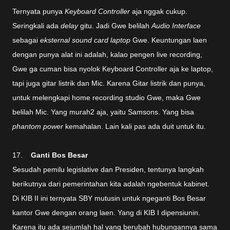
Ternyata punya
Keyboard Controller
aja nggak cukup.
Seringkali ada
delay
gitu. Jadi Gwe belilah
Audio Interface
sebagai
eksternal sound card laptop
Gwe. Keuntungan laen
dengan punya alat ini adalah, kalao pengen live recording,
Gwe ga cuman bisa nyolok Keyboard Controller aja ke laptop,
tapi juga gitar listrik dan Mic. Karena Gitar listrik dan punya,
untuk melengkapi home recording studio Gwe, maka Gwe
belilah Mic. Yang murah2 aja, yaitu Samsons. Yang bisa
phantom power
kemahalan. Lain kali pas ada duit untuk itu.
17.
Ganti Bos Besar
Sesudah pemilu legislative dan Presiden, tentunya langkah
berikutnya dari pemerintahan kita adalah ngebentuk kabinet.
Di KIB II ini ternyata SBY mutusin untuk ngeganti Bos Besar
kantor Gwe dengan orang laen. Yang di KIB I dipensiunin.
Karena itu ada sejumlah hal yang berubah hubungannya sama