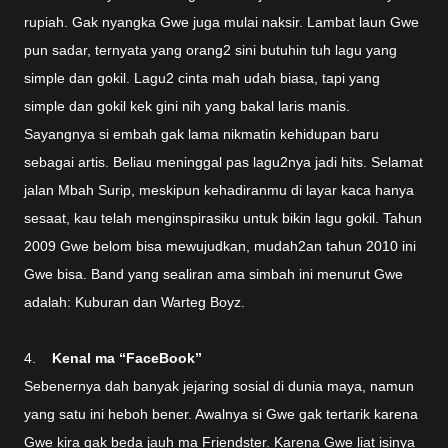
rupiah. Gak nyangka Gwe juga mulai naksir. Lambat laun Gwe
pun sadar, ternyata yang orang2 sini butuhin tuh lagu yang
simple dan gokil. Lagu2 cinta mah udah biasa, tapi yang
simple dan gokil kek gini nih yang bakal laris manis.
Sayangnya si embah gak lama nikmatin kehidupan baru
sebagai artis. Beliau meninggal pas lagu2nya jadi hits. Selamat
jalan Mbah Surip, meskipun kehadiranmu di layar kaca hanya
sesaat, kau telah menginspirasiku untuk bikin lagu gokil. Tahun
2009 Gwe belom bisa mewujudkan, mudah2an tahun 2010 ini
Gwe bisa. Band yang sealiran ama simbah ini menurut Gwe
adalah: Kuburan dan Warteg Boyz.
4.
Kenal ma “FaceBook”
Sebenernya dah banyak jejaring sosial di dunia maya, namun
yang satu ini heboh bener. Awalnya si Gwe gak tertarik karena
Gwe kira gak beda jauh ma Friendster. Karena Gwe liat isinya