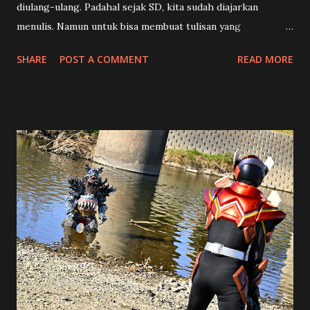
diulang-ulang. Padahal sejak SD, kita sudah diajarkan
menulis. Namun untuk bisa membuat tulisan yang
terstruktur, menarik, dan enak dibaca memang ada suatu
SHARE
POST A COMMENT
READ MORE
teknik khusus. Dalam dunia kewartaan teknik tersebut
dikenal dengan istilah Piramida Terbalik , yang dilengkapi
dengan rumus 5W+1H dalam menulis sebuah berita. Apa sih
maksudnya? Tentu saja hal ini bukan mengenai suatu
bangunan antik dari negeri Mesir, tetapi istilah ini untuk
menggambarkan bagaimana cara kita menulis. Kalau Anda
melihat piramida, bentuknya mirip dengan segitiga. Bagian
atasnya adalah puncak, makin ke bawah makin lebar. Namun
kalau piramida atau segitiga ini posisinya kita balik, terlihat
bahwa bagian paling atas yang lebar atau luas, terus
mengecil ke bawah menjadi titik runcing. Serupa dengan
bentuk segitiga terbalik tersebut, suatu artikel akan lebih
terstruktur apabila di bagian awal atau ...