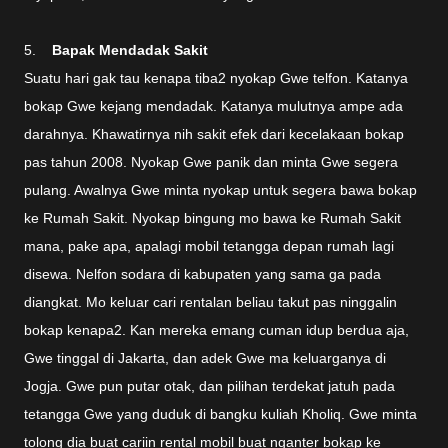
5.
Bapak Mendadak Sakit
Suatu hari gak tau kenapa tiba2 nyokap Gwe telfon. Katanya
bokap Gwe kejang mendadak. Katanya mulutnya ampe ada
darahnya. Khawatirnya nih sakit efek dari kecelakaan bokap
pas tahun 2008. Nyokap Gwe panik dan minta Gwe segera
pulang. Awalnya Gwe minta nyokap untuk segera bawa bokap
ke Rumah Sakit. Nyokap bingung mo bawa ke Rumah Sakit
mana, pake apa, apalagi mobil tetangga depan rumah lagi
disewa. Nelfon sodara di kabupaten yang sama ga pada
diangkat. Mo keluar cari rentalan beliau takut pas ninggalin
bokap kenapa2. Kan mereka emang cuman idup berdua aja,
Gwe tinggal di Jakarta, dan adek Gwe ma keluarganya di
Jogja. Gwe pun putar otak, dan pilihan terdekat jatuh pada
tetangga Gwe yang duduk di bangku kuliah Kholiq. Gwe minta
tolong dia buat cariin rental mobil buat nganter bokap ke