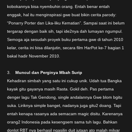
kobokannya bisa nyembuhin orang. Entah benar entah
enggak, hal itu menginspirasi gwe buat bikin cerita parody:
“Ponarry Porter dan Lika-liku Kematian”. Sampai saat ini belum
tergarap dengan baik sih, tapi ide2nya dah lumayan ngumpul.
Semoga aja sesudah proyek buku pertama gwe di tahun 2010
kelar, cerita ini bisa dilanjutin, secara film HarPot ke-7 bagian 1
bakal hadir November 2010.
3.
Muncul dan Perginya Mbah Surip
Kehadiran simbah yang satu ini cukup unik. Udah tua Bangka
kayak gitu gayanya masih Rasta. Gokil deh. Pas pertama
denger lagu Tak Gendong, single andalannya Gwe blom bgitu
suka. Liriknya simple banget, nadanya juga gitu2 doang. Tapi
entah kenapa rasanya ada semacam magic disitu. Karenanya
orang2 Indonesia pada kesengsem sama tuh lagu. Bahkan
donlot RBT nya berhasil ngasilin duit jutaan ato malah milyar