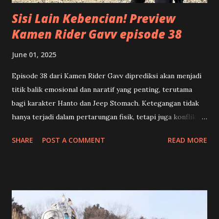
Sisi Lain Kebencian! Preview
Kamen Rider Gavv episode 38
June 01, 2025
Episode 38 dari Kamen Rider Gavv diprediksi akan menjadi
titik balik emosional dan naratif yang penting, terutama
bagi karakter Hanto dan Jeep Stomach. Ketegangan tidak
hanya terjadi dalam pertarungan fisik, tetapi juga konflik
batin yang mengguncang identitas dan pilihan hidup para
SHARE
POST A COMMENT
READ MORE
karakter utama. 🍡 Toko Manisan dan Kenangan Pahit
Shouma (Chinen Hidekazu) dan rekan-rekannya mendapat
misi unik dari Happy Pare : menghidupkan kembali sebuah
toko manisan tradisional Jepang yang sudah lama vakum.
Tampaknya ini akan menjadi selingan ringan dari konflik
besar, namun justru menjadi awal dari konfrontasi