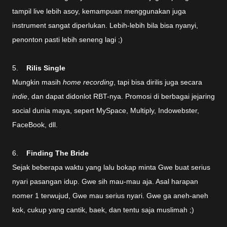
tampil live lebih asoy, kemampuan menggunakan juga
instrument sangat diperlukan. Lebih-lebih bila bisa nyanyi,
penonton pasti lebih seneng lagi ;)
5.
Rilis Single
Mungkin masih
home recording
, tapi bisa dirilis juga secara
indie
, dan dapat didonlot RBT-nya. Promosi di berbagai jejaring
social dunia maya, sepert MySpace, Multiply, Indowebster,
FaceBook, dll.
6.
Finding The Bride
Sejak beberapa waktu yang lalu bokap minta Gwe buat serius
nyari pasangan idup. Gwe sih mau-mau aja. Asal harapan
nomer 1 terwujud, Gwe mau serius nyari. Gwe ga aneh-aneh
kok, cukup yang cantik, baek, dan tentu saja muslimah ;)