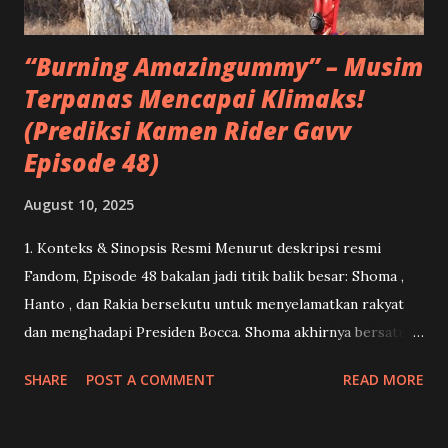
apalagi ketika melihat Kenji mendapat tempat sebagai
sosok ayah kedua...
“Burning Amazingummy” – Musim
Terpanas Mencapai Klimaks!
(Prediksi Kamen Rider Gavv
Episode 48)
August 10, 2025
1. Konteks & Sinopsis Resmi Menurut deskripsi resmi
Fandom, Episode 48 bakalan jadi titik balik besar: Shoma ,
Hanto , dan Rakia bersekutu untuk menyelamatkan rakyat
dan menghadapi Presiden Bocca. Shoma akhirnya bersatu
kembali dengan Lango .( Kamen Rider ) Dan ini menandai
SHARE
POST A COMMENT
READ MORE
momen debut Gavv Amazingummy Form serta penampilan
penuh Bocca Jaldak dalam bentuk Granute .( Kamen Rider )
2. Apa Itu “Gavv Amazingummy Form” & Potensi ‘Keajaiban’