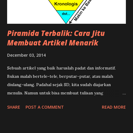
Piramida Terbalik: Cara Jitu
Membuat Artikel Menarik
December 03, 2014
Sebuah artikel yang baik haruslah padat dan informatif.
Bukan malah bertele-tele, berputar-putar, atau malah
diulang-ulang. Padahal sejak SD, kita sudah diajarkan
menulis. Namun untuk bisa membuat tulisan yang
terstruktur, menarik, dan enak dibaca memang ada suatu
SHARE
POST A COMMENT
READ MORE
teknik khusus. Dalam dunia kewartaan teknik tersebut
dikenal dengan istilah Piramida Terbalik , yang dilengkapi
dengan rumus 5W+1H dalam menulis sebuah berita. Apa sih