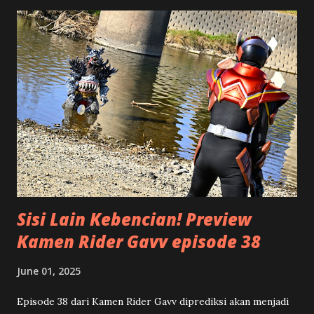
maksudnya? Tentu saja hal ini bukan mengenai suatu
bangunan antik dari negeri Mesir, tetapi istilah ini untuk
menggambarkan bagaimana cara kita menulis. Kalau Anda
melihat piramida, bentuknya mirip dengan segitiga. Bagian
atasnya adalah puncak, makin ke bawah makin lebar. Namun
kalau piramida atau segitiga ini posisinya kita balik, terlihat
bahwa bagian paling atas yang lebar atau luas, terus
mengecil ke bawah menjadi titik runcing. Serupa dengan
bentuk segitiga terbalik tersebut, suatu artikel akan lebih
terstruktur apabila di bagian awal atau ...
Sisi Lain Kebencian! Preview
Kamen Rider Gavv episode 38
June 01, 2025
Episode 38 dari Kamen Rider Gavv diprediksi akan menjadi