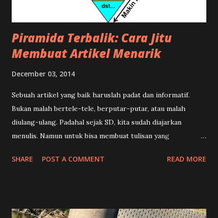
Piramida Terbalik: Cara Jitu
Membuat Artikel Menarik
December 03, 2014
Sebuah artikel yang baik haruslah padat dan informatif.
Bukan malah bertele-tele, berputar-putar, atau malah
diulang-ulang. Padahal sejak SD, kita sudah diajarkan
menulis. Namun untuk bisa membuat tulisan yang
terstruktur, menarik, dan enak dibaca memang ada suatu
SHARE
POST A COMMENT
READ MORE
teknik khusus. Dalam dunia kewartaan teknik tersebut
dikenal dengan istilah Piramida Terbalik , yang dilengkapi
dengan rumus 5W+1H dalam menulis sebuah berita. Apa sih
maksudnya? Tentu saja hal ini bukan mengenai suatu
bangunan antik dari negeri Mesir, tetapi istilah ini untuk