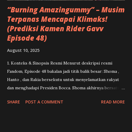
sosok ayah kedua...
“Burning Amazingummy” – Musim
Terpanas Mencapai Klimaks!
(Prediksi Kamen Rider Gavv
Episode 48)
August 10, 2025
1. Konteks & Sinopsis Resmi Menurut deskripsi resmi
Fandom, Episode 48 bakalan jadi titik balik besar: Shoma ,
Hanto , dan Rakia bersekutu untuk menyelamatkan rakyat
dan menghadapi Presiden Bocca. Shoma akhirnya bersatu
kembali dengan Lango .( Kamen Rider ) Dan ini menandai
SHARE
POST A COMMENT
READ MORE
momen debut Gavv Amazingummy Form serta penampilan
penuh Bocca Jaldak dalam bentuk Granute .( Kamen Rider )
2. Apa Itu “Gavv Amazingummy Form” & Potensi ‘Keajaiban’
Form ini tampaknya menjadi kekuatan tak terduga dari