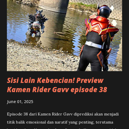
menggambarkan bagaimana cara kita menulis. Kalau Anda
melihat piramida, bentuknya mirip dengan segitiga. Bagian
atasnya adalah puncak, makin ke bawah makin lebar. Namun
kalau piramida atau segitiga ini posisinya kita balik, terlihat
bahwa bagian paling atas yang lebar atau luas, terus
mengecil ke bawah menjadi titik runcing. Serupa dengan
bentuk segitiga terbalik tersebut, suatu artikel akan lebih
terstruktur apabila di bagian awal atau ...
Sisi Lain Kebencian! Preview
Kamen Rider Gavv episode 38
June 01, 2025
Episode 38 dari Kamen Rider Gavv diprediksi akan menjadi
titik balik emosional dan naratif yang penting, terutama