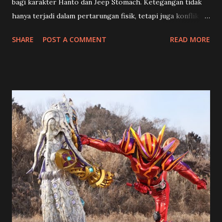
bagi karakter Hanto dan Jeep Stomach. Ketegangan tidak
hanya terjadi dalam pertarungan fisik, tetapi juga konflik
batin yang mengguncang identitas dan pilihan hidup para
SHARE
POST A COMMENT
READ MORE
karakter utama. 🍡 Toko Manisan dan Kenangan Pahit
Shouma (Chinen Hidekazu) dan rekan-rekannya mendapat
misi unik dari Happy Pare : menghidupkan kembali sebuah
toko manisan tradisional Jepang yang sudah lama vakum.
Tampaknya ini akan menjadi selingan ringan dari konflik
besar, namun justru menjadi awal dari konfrontasi
emosional yang mendalam. Di toko tersebut, mereka
bertemu Kenji (Yoshioka Mutsuo), seorang pengrajin
wagashi berbakat… yang ternyata adalah Granute ,
antagonis yang selama ini diburu Hanto karena menculik
ibunya. Hanto (Hino Yusuke) yang selama ini menghidupi
dirinya dengan semangat balas dendam mendadak goyah,
apalagi ketika melihat Kenji mendapat tempat sebagai