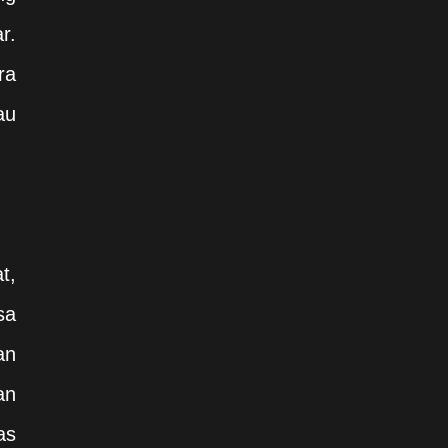
r.
ra
au
t,
sa
an
an
as