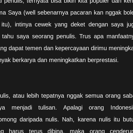
penulis, ternyata bisa bikin kita populer dan ken
ma Saya (well sebenarnya pacaran kan nggak bol
u itu), intinya cewek yang deket dengan saya ju
 tahu saya seorang penulis. Trus apa manfaatn
ng dapat temen dan kepercayaan dirimu meningka
anyak berkarya dan meningkatkan berprestasi.
lis, atau lebih tepatnya nggak semua orang sab
a menjadi tulisan. Apalagi orang Indonesi
mong daripada nulis. Nah, karena nulis itu but
ang harus terus dibina, maka orang cenderu