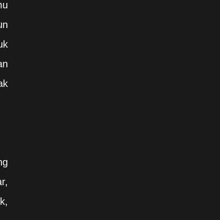
mu
un
uk
an
ak
ng
r,
k,