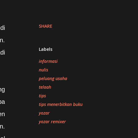
SHARE
di
n.
Labels
di
informasi
nulis
peluang usaha
telaah
ng
tips
ba
tips menerbitkan buku
yozar
en
yozar remixer
n.