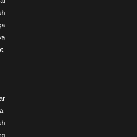
al
eh
ga
ya
t,
ar
a,
uh
ng