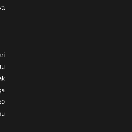
ya
ri
tu
ak
ga
50
mu