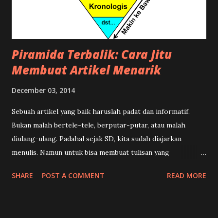
Piramida Terbalik: Cara Jitu
Membuat Artikel Menarik
December 03, 2014
Sebuah artikel yang baik haruslah padat dan informatif.
Bukan malah bertele-tele, berputar-putar, atau malah
diulang-ulang. Padahal sejak SD, kita sudah diajarkan
menulis. Namun untuk bisa membuat tulisan yang
terstruktur, menarik, dan enak dibaca memang ada suatu
SHARE
POST A COMMENT
READ MORE
teknik khusus. Dalam dunia kewartaan teknik tersebut
dikenal dengan istilah Piramida Terbalik , yang dilengkapi
dengan rumus 5W+1H dalam menulis sebuah berita. Apa sih