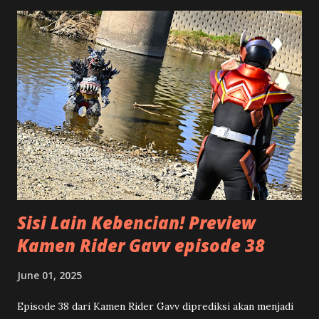
maksudnya? Tentu saja hal ini bukan mengenai suatu
bangunan antik dari negeri Mesir, tetapi istilah ini untuk
menggambarkan bagaimana cara kita menulis. Kalau Anda
melihat piramida, bentuknya mirip dengan segitiga. Bagian
atasnya adalah puncak, makin ke bawah makin lebar. Namun
kalau piramida atau segitiga ini posisinya kita balik, terlihat
bahwa bagian paling atas yang lebar atau luas, terus
mengecil ke bawah menjadi titik runcing. Serupa dengan
bentuk segitiga terbalik tersebut, suatu artikel akan lebih
terstruktur apabila di bagian awal atau ...
Sisi Lain Kebencian! Preview
Kamen Rider Gavv episode 38
June 01, 2025
Episode 38 dari Kamen Rider Gavv diprediksi akan menjadi