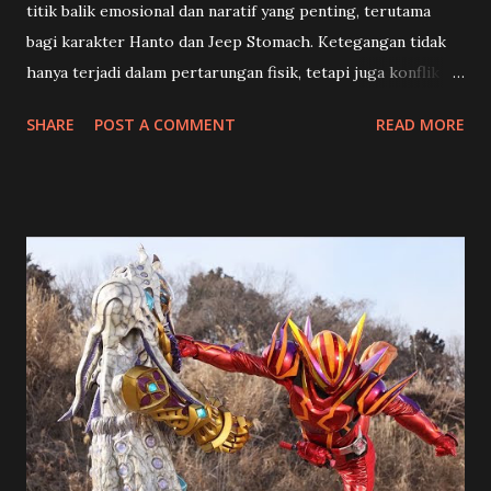
titik balik emosional dan naratif yang penting, terutama
bagi karakter Hanto dan Jeep Stomach. Ketegangan tidak
hanya terjadi dalam pertarungan fisik, tetapi juga konflik
batin yang mengguncang identitas dan pilihan hidup para
SHARE
POST A COMMENT
READ MORE
karakter utama. 🍡 Toko Manisan dan Kenangan Pahit
Shouma (Chinen Hidekazu) dan rekan-rekannya mendapat
misi unik dari Happy Pare : menghidupkan kembali sebuah
toko manisan tradisional Jepang yang sudah lama vakum.
Tampaknya ini akan menjadi selingan ringan dari konflik
besar, namun justru menjadi awal dari konfrontasi
emosional yang mendalam. Di toko tersebut, mereka
bertemu Kenji (Yoshioka Mutsuo), seorang pengrajin
wagashi berbakat… yang ternyata adalah Granute ,
antagonis yang selama ini diburu Hanto karena menculik
ibunya. Hanto (Hino Yusuke) yang selama ini menghidupi
dirinya dengan semangat balas dendam mendadak goyah,