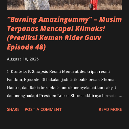
apalagi ketika melihat Kenji mendapat tempat sebagai
sosok ayah kedua...
“Burning Amazingummy” – Musim
Terpanas Mencapai Klimaks!
(Prediksi Kamen Rider Gavv
Episode 48)
August 10, 2025
1. Konteks & Sinopsis Resmi Menurut deskripsi resmi
Fandom, Episode 48 bakalan jadi titik balik besar: Shoma ,
Hanto , dan Rakia bersekutu untuk menyelamatkan rakyat
dan menghadapi Presiden Bocca. Shoma akhirnya bersatu
kembali dengan Lango .( Kamen Rider ) Dan ini menandai
SHARE
POST A COMMENT
READ MORE
momen debut Gavv Amazingummy Form serta penampilan
penuh Bocca Jaldak dalam bentuk Granute .( Kamen Rider )
2. Apa Itu “Gavv Amazingummy Form” & Potensi ‘Keajaiban’