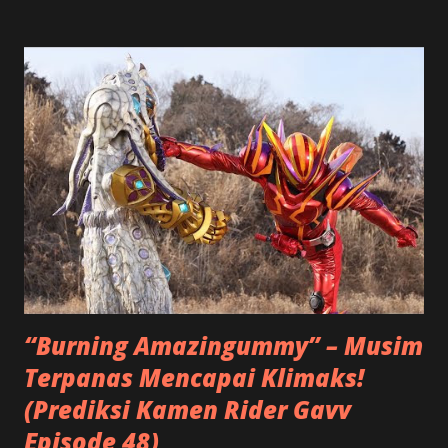
misi unik dari Happy Pare : menghidupkan kembali sebuah
toko manisan tradisional Jepang yang sudah lama vakum.
Tampaknya ini akan menjadi selingan ringan dari konflik
besar, namun justru menjadi awal dari konfrontasi
emosional yang mendalam. Di toko tersebut, mereka
bertemu Kenji (Yoshioka Mutsuo), seorang pengrajin
wagashi berbakat… yang ternyata adalah Granute ,
antagonis yang selama ini diburu Hanto karena menculik
ibunya. Hanto (Hino Yusuke) yang selama ini menghidupi
dirinya dengan semangat balas dendam mendadak goyah,
apalagi ketika melihat Kenji mendapat tempat sebagai
sosok ayah kedua...
“Burning Amazingummy” – Musim
Terpanas Mencapai Klimaks!
(Prediksi Kamen Rider Gavv
Episode 48)