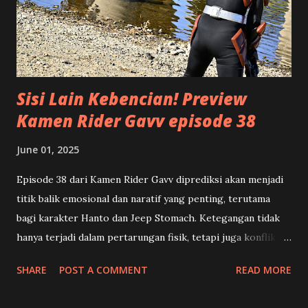
bahwa bagian paling atas yang lebar atau luas, terus
mengecil ke bawah menjadi titik runcing. Serupa dengan
bentuk segitiga terbalik tersebut, suatu artikel akan lebih
terstruktur apabila di bagian awal atau ...
Sisi Lain Kebencian! Preview
Kamen Rider Gavv episode 38
June 01, 2025
Episode 38 dari Kamen Rider Gavv diprediksi akan menjadi
titik balik emosional dan naratif yang penting, terutama
bagi karakter Hanto dan Jeep Stomach. Ketegangan tidak
hanya terjadi dalam pertarungan fisik, tetapi juga konflik
batin yang mengguncang identitas dan pilihan hidup para
SHARE
POST A COMMENT
READ MORE
karakter utama. 🍡 Toko Manisan dan Kenangan Pahit
Shouma (Chinen Hidekazu) dan rekan-rekannya mendapat