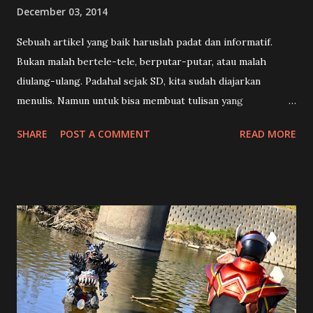
December 03, 2014
Sebuah artikel yang baik haruslah padat dan informatif.
Bukan malah bertele-tele, berputar-putar, atau malah
diulang-ulang. Padahal sejak SD, kita sudah diajarkan
menulis. Namun untuk bisa membuat tulisan yang
terstruktur, menarik, dan enak dibaca memang ada suatu
SHARE
POST A COMMENT
READ MORE
teknik khusus. Dalam dunia kewartaan teknik tersebut
dikenal dengan istilah Piramida Terbalik , yang dilengkapi
dengan rumus 5W+1H dalam menulis sebuah berita. Apa sih
maksudnya? Tentu saja hal ini bukan mengenai suatu
bangunan antik dari negeri Mesir, tetapi istilah ini untuk
menggambarkan bagaimana cara kita menulis. Kalau Anda
melihat piramida, bentuknya mirip dengan segitiga. Bagian
atasnya adalah puncak, makin ke bawah makin lebar. Namun
kalau piramida atau segitiga ini posisinya kita balik, terlihat