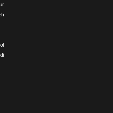
ur
eh
ol
di