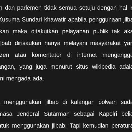
 dan parlemen tidak semua setuju dengan hal in
Kusuma Sundari khawatir apabila penggunaan jilb
sikan maka ditakutkan pelayanan publik tak ak
ilbab dirisaukan hanya melayani masyarakat ya
izen atau komentator di internet mengangg
uangan, yang juga menurut situs wikipedia adal
ini mengada-ada.
a menggunakan jilbab di kalangan polwan sud
masa Jenderal Sutarman sebagai Kapolri beli
tuk menggunakan jilbab. Tapi kemudian peratur