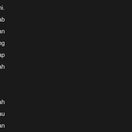
i.
ab
an
ng
ap
ah
ah
au
an