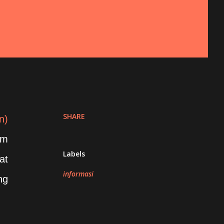
SHARE
n)
am
Labels
at
informasi
ng