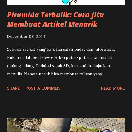
Piramida Terbalik: Cara Jitu
Membuat Artikel Menarik
December 03, 2014
Sebuah artikel yang baik haruslah padat dan informatif.
Bukan malah bertele-tele, berputar-putar, atau malah
diulang-ulang. Padahal sejak SD, kita sudah diajarkan
menulis. Namun untuk bisa membuat tulisan yang
terstruktur, menarik, dan enak dibaca memang ada suatu
SHARE
POST A COMMENT
READ MORE
teknik khusus. Dalam dunia kewartaan teknik tersebut
dikenal dengan istilah Piramida Terbalik , yang dilengkapi
dengan rumus 5W+1H dalam menulis sebuah berita. Apa sih
maksudnya? Tentu saja hal ini bukan mengenai suatu
bangunan antik dari negeri Mesir, tetapi istilah ini untuk
menggambarkan bagaimana cara kita menulis. Kalau Anda