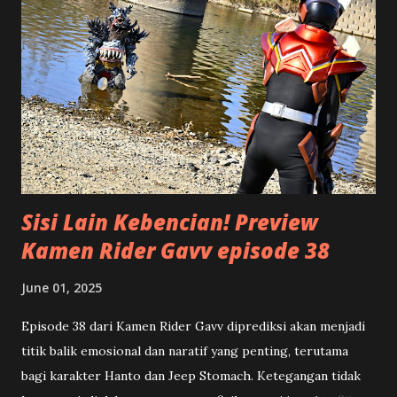
melihat piramida, bentuknya mirip dengan segitiga. Bagian
atasnya adalah puncak, makin ke bawah makin lebar. Namun
kalau piramida atau segitiga ini posisinya kita balik, terlihat
bahwa bagian paling atas yang lebar atau luas, terus
mengecil ke bawah menjadi titik runcing. Serupa dengan
bentuk segitiga terbalik tersebut, suatu artikel akan lebih
terstruktur apabila di bagian awal atau ...
Sisi Lain Kebencian! Preview
Kamen Rider Gavv episode 38
June 01, 2025
Episode 38 dari Kamen Rider Gavv diprediksi akan menjadi
titik balik emosional dan naratif yang penting, terutama
bagi karakter Hanto dan Jeep Stomach. Ketegangan tidak