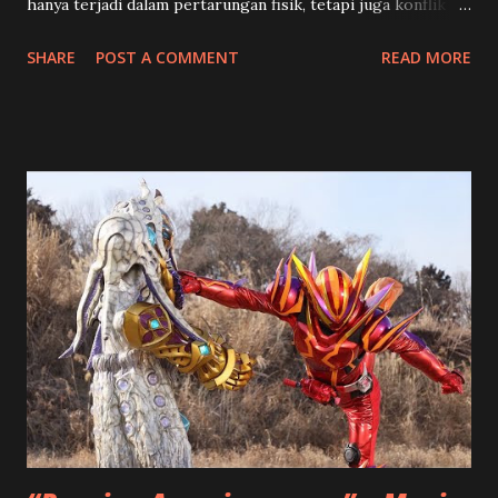
hanya terjadi dalam pertarungan fisik, tetapi juga konflik
batin yang mengguncang identitas dan pilihan hidup para
SHARE
POST A COMMENT
READ MORE
karakter utama. 🍡 Toko Manisan dan Kenangan Pahit
Shouma (Chinen Hidekazu) dan rekan-rekannya mendapat
misi unik dari Happy Pare : menghidupkan kembali sebuah
toko manisan tradisional Jepang yang sudah lama vakum.
Tampaknya ini akan menjadi selingan ringan dari konflik
besar, namun justru menjadi awal dari konfrontasi
emosional yang mendalam. Di toko tersebut, mereka
bertemu Kenji (Yoshioka Mutsuo), seorang pengrajin
wagashi berbakat… yang ternyata adalah Granute ,
antagonis yang selama ini diburu Hanto karena menculik
ibunya. Hanto (Hino Yusuke) yang selama ini menghidupi
dirinya dengan semangat balas dendam mendadak goyah,
apalagi ketika melihat Kenji mendapat tempat sebagai
sosok ayah kedua...