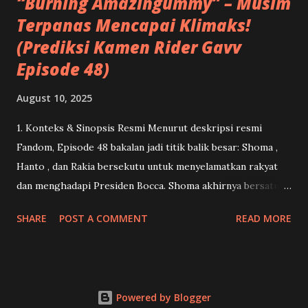
“Burning Amazingummy” – Musim
Terpanas Mencapai Klimaks!
(Prediksi Kamen Rider Gavv
Episode 48)
August 10, 2025
1. Konteks & Sinopsis Resmi Menurut deskripsi resmi
Fandom, Episode 48 bakalan jadi titik balik besar: Shoma ,
Hanto , dan Rakia bersekutu untuk menyelamatkan rakyat
dan menghadapi Presiden Bocca. Shoma akhirnya bersatu
kembali dengan Lango .( Kamen Rider ) Dan ini menandai
SHARE
POST A COMMENT
READ MORE
momen debut Gavv Amazingummy Form serta penampilan
penuh Bocca Jaldak dalam bentuk Granute .( Kamen Rider )
2. Apa Itu “Gavv Amazingummy Form” & Potensi ‘Keajaiban’
Form ini tampaknya menjadi kekuatan tak terduga dari
Powered by Blogger
Shoma, mungkin lahir dari ikatan pertemanan dan