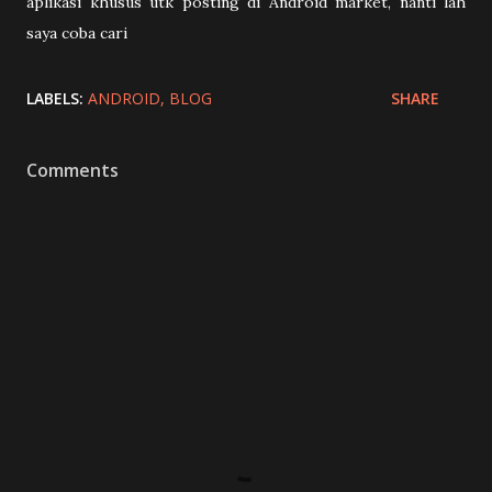
aplikasi khusus utk posting di Android market, nanti lah
saya coba cari
LABELS:
ANDROID
BLOG
SHARE
Comments